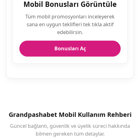
Mobil Bonusları Görüntüle
Tüm mobil promosyonları inceleyerek
sana en uygun teklifleri tek tıkla aktif
edebilirsin.
Bonusları Aç
Grandpashabet Mobil Kullanım Rehberi
Güncel bağlantı, güvenlik ve üyelik süreci hakkında
bilmen gereken tüm detaylar.