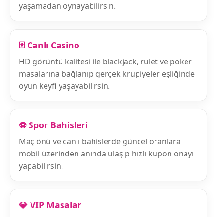
yaşamadan oynayabilirsin.
🃏 Canlı Casino
HD görüntü kalitesi ile blackjack, rulet ve poker
masalarına bağlanıp gerçek krupiyeler eşliğinde
oyun keyfi yaşayabilirsin.
⚽ Spor Bahisleri
Maç önü ve canlı bahislerde güncel oranlara
mobil üzerinden anında ulaşıp hızlı kupon onayı
yapabilirsin.
💎 VIP Masalar