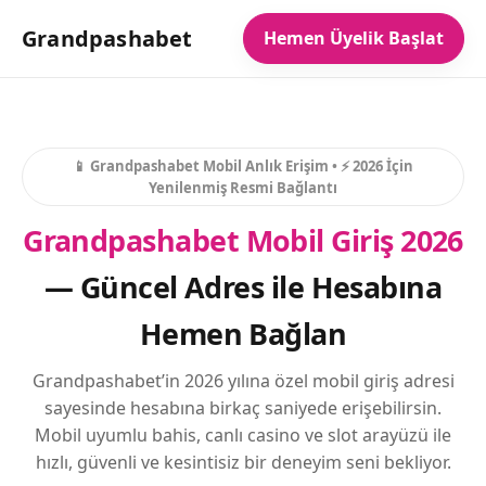
Grandpashabet
Hemen Üyelik Başlat
📱 Grandpashabet Mobil Anlık Erişim • ⚡ 2026 İçin
Yenilenmiş Resmi Bağlantı
Grandpashabet Mobil Giriş 2026
— Güncel Adres ile Hesabına
Hemen Bağlan
Grandpashabet’in 2026 yılına özel mobil giriş adresi
sayesinde hesabına birkaç saniyede erişebilirsin.
Mobil uyumlu bahis, canlı casino ve slot arayüzü ile
hızlı, güvenli ve kesintisiz bir deneyim seni bekliyor.