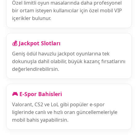
Özel limitli oyun masalarında daha profesyonel
bir ortam isteyen kullanıcılar için özel mobil VIP
içerikler bulunur.
💰 Jackpot Slotları
Geniş ödül havuzlu jackpot oyunlarına tek
dokunuşla dahil olabilir, büyük kazanç fırsatlarını
değerlendirebilirsin.
🎮 E-Spor Bahisleri
Valorant, CS2 ve LoL gibi popüler e-spor
liglerinde canlı ve hızlı oran güncellemeleriyle
mobil bahis yapabilirsin.