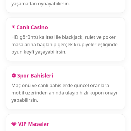
yaşamadan oynayabilirsin.
🃏 Canlı Casino
HD görüntü kalitesi ile blackjack, rulet ve poker
masalarına bağlanıp gerçek krupiyeler eşliğinde
oyun keyfi yaşayabilirsin.
⚽ Spor Bahisleri
Maç önü ve canlı bahislerde güncel oranlara
mobil üzerinden anında ulaşıp hızlı kupon onayı
yapabilirsin.
💎 VIP Masalar