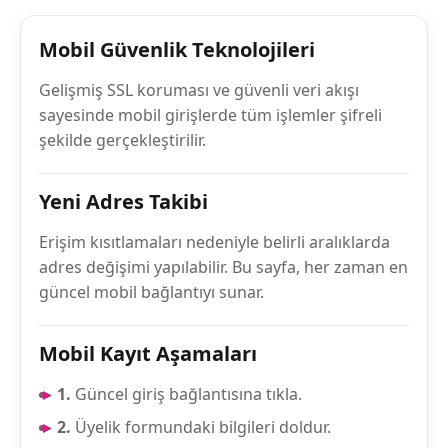
Mobil Güvenlik Teknolojileri
Gelişmiş SSL koruması ve güvenli veri akışı
sayesinde mobil girişlerde tüm işlemler şifreli
şekilde gerçekleştirilir.
Yeni Adres Takibi
Erişim kısıtlamaları nedeniyle belirli aralıklarda
adres değişimi yapılabilir. Bu sayfa, her zaman en
güncel mobil bağlantıyı sunar.
Mobil Kayıt Aşamaları
1.
Güncel giriş bağlantısına tıkla.
2.
Üyelik formundaki bilgileri doldur.