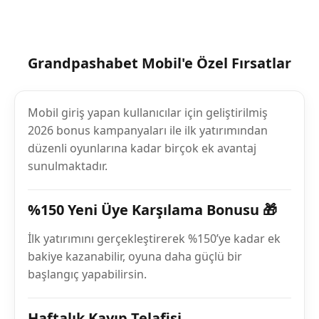
Grandpashabet Mobil'e Özel Fırsatlar
Mobil giriş yapan kullanıcılar için geliştirilmiş
2026 bonus kampanyaları ile ilk yatırımından
düzenli oyunlarına kadar birçok ek avantaj
sunulmaktadır.
%150 Yeni Üye Karşılama Bonusu 🎁
İlk yatırımını gerçekleştirerek %150’ye kadar ek
bakiye kazanabilir, oyuna daha güçlü bir
başlangıç yapabilirsin.
Haftalık Kayıp Telafisi