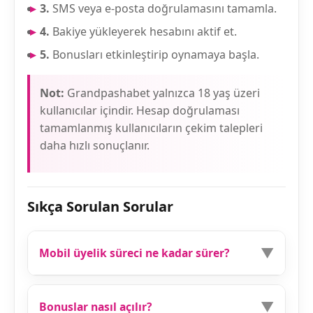
3.
SMS veya e-posta doğrulamasını tamamla.
4.
Bakiye yükleyerek hesabını aktif et.
5.
Bonusları etkinleştirip oynamaya başla.
Not:
Grandpashabet yalnızca 18 yaş üzeri
kullanıcılar içindir. Hesap doğrulaması
tamamlanmış kullanıcıların çekim talepleri
daha hızlı sonuçlanır.
Sıkça Sorulan Sorular
▼
Mobil üyelik süreci ne kadar sürer?
Doğrulamaları tamamladıktan sonra üyelik
▼
Bonuslar nasıl açılır?
işlemin dakikalar içinde aktif hale gelir.