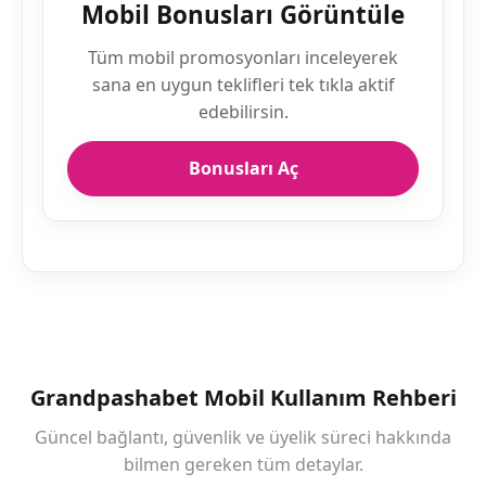
Mobil Bonusları Görüntüle
Tüm mobil promosyonları inceleyerek
sana en uygun teklifleri tek tıkla aktif
edebilirsin.
Bonusları Aç
Grandpashabet Mobil Kullanım Rehberi
Güncel bağlantı, güvenlik ve üyelik süreci hakkında
bilmen gereken tüm detaylar.