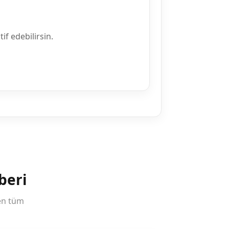
if edebilirsin.
beri
ken tüm