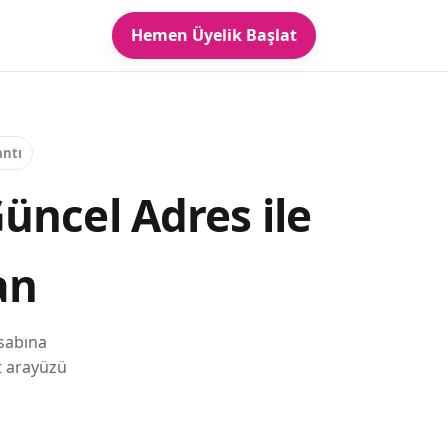
Hemen Üyelik Başlat
antı
ncel Adres ile
an
esabına
ot arayüzü