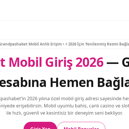
Grandpashabet Mobil Anlık Erişim • ⚡ 2026 İçin Yenilenmiş Resmi Bağl
 Mobil Giriş 2026
— Gü
esabına Hemen Bağl
ashabet’in 2026 yılına özel mobil giriş adresi sayesinde h
niyede erişebilirsin. Mobil uyumlu bahis, canlı casino ve sl
ile hızlı, güvenli ve kesintisiz bir deneyim seni bekliyor.