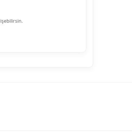
şebilirsin.