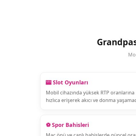
Grandpas
Mob
🎰 Slot Oyunları
Mobil cihazında yüksek RTP oranlarına 
hızlıca erişerek akıcı ve donma yaşamad
⚽ Spor Bahisleri
Maç önü ve canlı bahislerde güncel or