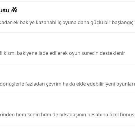
usu 🎁
 kadar ek bakiye kazanabilir, oyuna daha güçlü bir başlangıç 
li kısmı bakiyene iade edilerek oyun sürecin desteklenir.
 dönüşlerle fazladan çevrim hakkı elde edebilir, yeni oyunları 
zerinden hem senin hem de arkadaşının hesabına özel bonus 