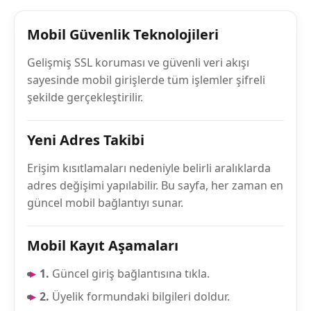
Mobil Güvenlik Teknolojileri
Gelişmiş SSL koruması ve güvenli veri akışı
sayesinde mobil girişlerde tüm işlemler şifreli
şekilde gerçekleştirilir.
Yeni Adres Takibi
Erişim kısıtlamaları nedeniyle belirli aralıklarda
adres değişimi yapılabilir. Bu sayfa, her zaman en
güncel mobil bağlantıyı sunar.
Mobil Kayıt Aşamaları
1.
Güncel giriş bağlantısına tıkla.
2.
Üyelik formundaki bilgileri doldur.