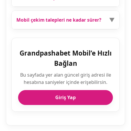
Yatırımın ardından promosyon menüsüne
▼
Mobil çekim talepleri ne kadar sürer?
girerek istediğin bonusu tek tıkla aktif
edebilirsin.
Doğrulanmış hesaplarda çekim talepleri
yoğunluğa bağlı olarak kısa süre içinde
Grandpashabet Mobil’e Hızlı
tamamlanır.
Bağlan
Bu sayfada yer alan güncel giriş adresi ile
hesabına saniyeler içinde erişebilirsin.
Giriş Yap