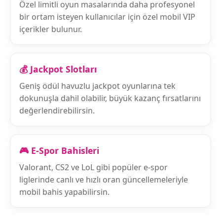
Özel limitli oyun masalarında daha profesyonel
bir ortam isteyen kullanıcılar için özel mobil VIP
içerikler bulunur.
💰 Jackpot Slotları
Geniş ödül havuzlu jackpot oyunlarına tek
dokunuşla dahil olabilir, büyük kazanç fırsatlarını
değerlendirebilirsin.
🎮 E-Spor Bahisleri
Valorant, CS2 ve LoL gibi popüler e-spor
liglerinde canlı ve hızlı oran güncellemeleriyle
mobil bahis yapabilirsin.