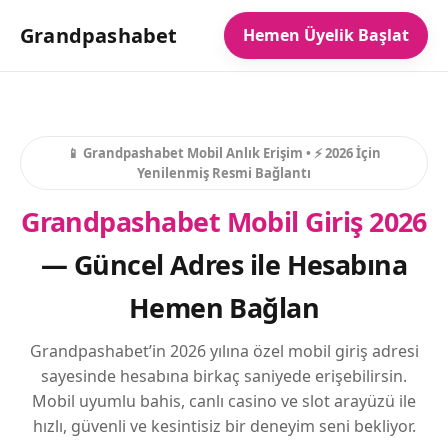
Grandpashabet
Hemen Üyelik Başlat
📱 Grandpashabet Mobil Anlık Erişim • ⚡ 2026 İçin
Yenilenmiş Resmi Bağlantı
Grandpashabet Mobil Giriş 2026
— Güncel Adres ile Hesabına
Hemen Bağlan
Grandpashabet’in 2026 yılına özel mobil giriş adresi
sayesinde hesabına birkaç saniyede erişebilirsin.
Mobil uyumlu bahis, canlı casino ve slot arayüzü ile
hızlı, güvenli ve kesintisiz bir deneyim seni bekliyor.