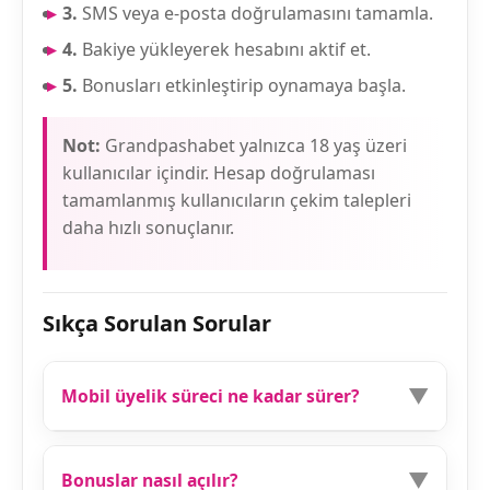
3.
SMS veya e-posta doğrulamasını tamamla.
4.
Bakiye yükleyerek hesabını aktif et.
5.
Bonusları etkinleştirip oynamaya başla.
Not:
Grandpashabet yalnızca 18 yaş üzeri
kullanıcılar içindir. Hesap doğrulaması
tamamlanmış kullanıcıların çekim talepleri
daha hızlı sonuçlanır.
Sıkça Sorulan Sorular
▼
Mobil üyelik süreci ne kadar sürer?
Doğrulamaları tamamladıktan sonra üyelik
▼
Bonuslar nasıl açılır?
işlemin dakikalar içinde aktif hale gelir.