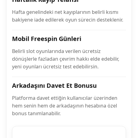
Hafta genelindeki net kayıplarının belirli kısmı
bakiyene iade edilerek oyun sürecin desteklenir.
Mobil Freespin Günleri
Belirli slot oyunlarında verilen ücretsiz
dönüşlerle fazladan çevrim hakkı elde edebilir,
yeni oyunları ücretsiz test edebilirsin.
Arkadaşını Davet Et Bonusu
Platforma davet ettiğin kullanıcılar üzerinden
hem senin hem de arkadaşının hesabına özel
bonus tanımlanabilir.