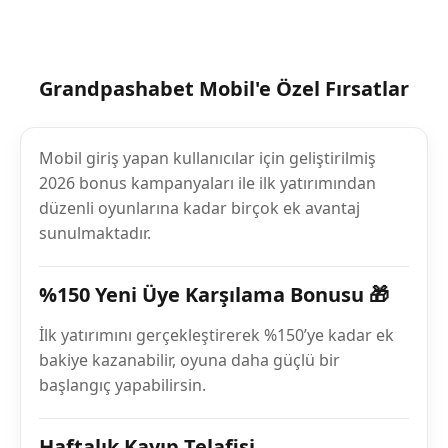
Grandpashabet Mobil'e Özel Fırsatlar
Mobil giriş yapan kullanıcılar için geliştirilmiş
2026 bonus kampanyaları ile ilk yatırımından
düzenli oyunlarına kadar birçok ek avantaj
sunulmaktadır.
%150 Yeni Üye Karşılama Bonusu 🎁
İlk yatırımını gerçekleştirerek %150’ye kadar ek
bakiye kazanabilir, oyuna daha güçlü bir
başlangıç yapabilirsin.
Haftalık Kayıp Telafisi