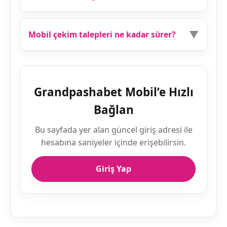
Yatırımın ardından promosyon menüsüne
▼
Mobil çekim talepleri ne kadar sürer?
girerek istediğin bonusu tek tıkla aktif
edebilirsin.
Doğrulanmış hesaplarda çekim talepleri
yoğunluğa bağlı olarak kısa süre içinde
Grandpashabet Mobil’e Hızlı
tamamlanır.
Bağlan
Bu sayfada yer alan güncel giriş adresi ile
hesabına saniyeler içinde erişebilirsin.
Giriş Yap