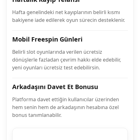
Hafta genelindeki net kayıplarının belirli kısmı
bakiyene iade edilerek oyun sürecin desteklenir.
Mobil Freespin Günleri
Belirli slot oyunlarında verilen ücretsiz
dönüşlerle fazladan çevrim hakkı elde edebilir,
yeni oyunları ücretsiz test edebilirsin.
Arkadaşını Davet Et Bonusu
Platforma davet ettiğin kullanıcılar üzerinden
hem senin hem de arkadaşının hesabına özel
bonus tanımlanabilir.