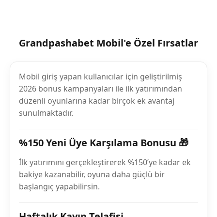
Grandpashabet Mobil'e Özel Fırsatlar
Mobil giriş yapan kullanıcılar için geliştirilmiş
2026 bonus kampanyaları ile ilk yatırımından
düzenli oyunlarına kadar birçok ek avantaj
sunulmaktadır.
%150 Yeni Üye Karşılama Bonusu 🎁
İlk yatırımını gerçekleştirerek %150’ye kadar ek
bakiye kazanabilir, oyuna daha güçlü bir
başlangıç yapabilirsin.
Haftalık Kayıp Telafisi