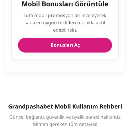
Mobil Bonusları Görüntüle
Tüm mobil promosyonları inceleyerek
sana en uygun teklifleri tek tıkla aktif
edebilirsin.
Bonusları Aç
Grandpashabet Mobil Kullanım Rehberi
Güncel bağlantı, güvenlik ve üyelik süreci hakkında
bilmen gereken tüm detaylar.