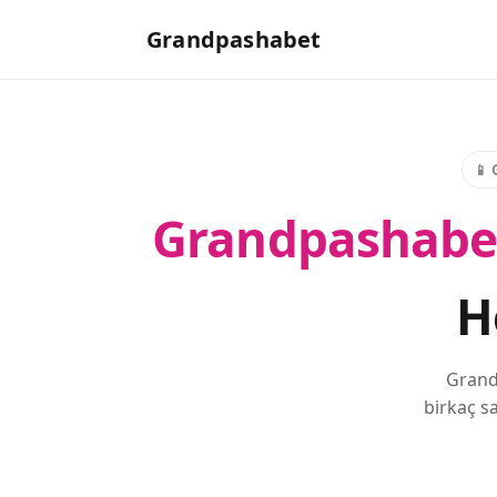
Grandpashabet
📱 
Grandpashabet
H
Grandp
birkaç sa