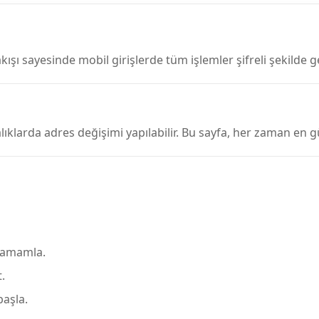
ışı sayesinde mobil girişlerde tüm işlemler şifreli şekilde ger
ralıklarda adres değişimi yapılabilir. Bu sayfa, her zaman en 
tamamla.
.
başla.