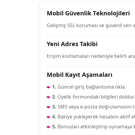
Mobil Güvenlik Teknolojileri
Gelişmiş SSL koruması ve güvenli veri ak
Yeni Adres Takibi
Erişim kısıtlamaları nedeniyle belirli a
Mobil Kayıt Aşamaları
1.
Güncel giriş bağlantısına tıkla.
2.
Üyelik formundaki bilgileri doldur.
3.
SMS veya e-posta doğrulamasını 
4.
Bakiye yükleyerek hesabını aktif et
5.
Bonusları etkinleştirip oynamaya 