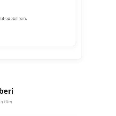
if edebilirsin.
beri
ken tüm