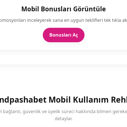
Mobil Bonusları Görüntüle
osyonları inceleyerek sana en uygun teklifleri tek tıkla akt
Bonusları Aç
ndpashabet Mobil Kullanım Reh
 bağlantı, güvenlik ve üyelik süreci hakkında bilmen gere
detaylar.