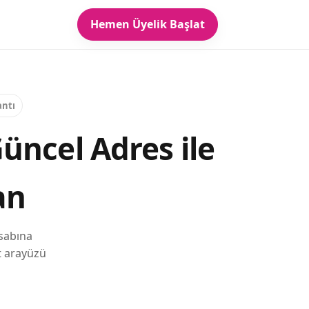
Hemen Üyelik Başlat
antı
ncel Adres ile
an
esabına
ot arayüzü