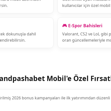
rsin.
kullanıcılar için özel mobil
🎮 E-Spor Bahisleri
tek dokunuşla dahil
Valorant, CS2 ve LoL gibi p
endirebilirsin.
oran güncellemeleriyle mob
andpashabet Mobil'e Özel Fırsat
ştirilmiş 2026 bonus kampanyaları ile ilk yatırımından düzenl